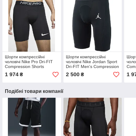
Шорти компрессійні
Шорти компрессійні
Шорт
чоловічі Nike Pro Dri-FIT
чоловічі Nike Jordan Sport
чоло
Compression Shorts
Dri-FIT Men's Compression
Comp
(BV5635-010)
Shorts (DM1813-010)
(DD1
1 974
2 500
1 9
₴
₴
Подібні товари компанії