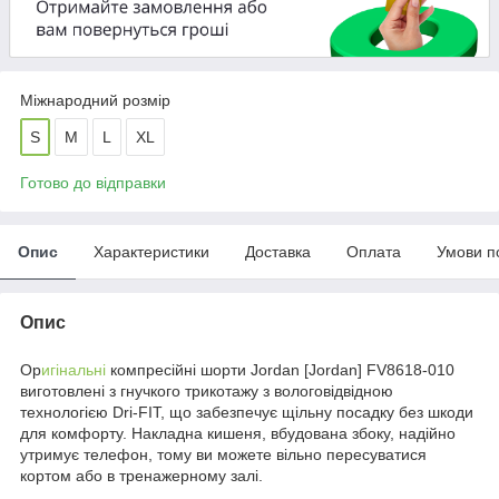
Міжнародний розмір
S
M
L
XL
Готово до відправки
Опис
Характеристики
Доставка
Оплата
Умови п
Опис
Ор
игінальні
компресійні шорти Jordan [Jordan] FV8618-010
виготовлені з гнучкого трикотажу з вологовідвідною
технологією Dri-FIT, що забезпечує щільну посадку без шкоди
для комфорту. Накладна кишеня, вбудована збоку, надійно
утримує телефон, тому ви можете вільно пересуватися
кортом або в тренажерному залі.