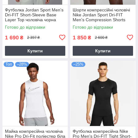
Футболка Jordan Sport Men's
Шорти компрессійні чоловічі
Dri-FIT Short-Sleeve Base
Nike Jordan Sport Dri-FIT
Layer Top чоловіча чорна
Men's Compression Shorts
оригінал (HV4099-010)
(DM1813-010)
Готово до відправки
Готово до відправки
1 690
1 850
₴
₴
2 397 ₴
2 600 ₴
Купити
Купити
Топ
–28%
–25%
Майка компресійна чоловіча
Футболка компресійна Nike
Nike Pro Dri-Fit поліестер біла
Pro Men's Dri-FIT Tight Short-