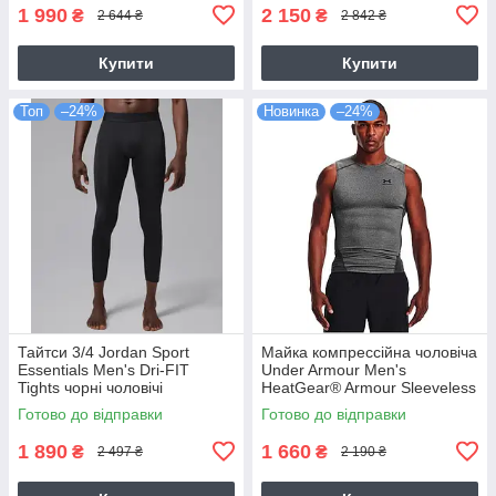
1 990
2 150
₴
₴
2 644 ₴
2 842 ₴
Купити
Купити
Топ
–24%
Новинка
–24%
Тайтси 3/4 Jordan Sport
Майка компрессійна чоловіча
Essentials Men's Dri-FIT
Under Armour Men's
Tights чорні чоловічі
HeatGear® Armour Sleeveless
баскетбольні (IF0899-010)
Shirt (1361522-090)
Готово до відправки
Готово до відправки
1 890
1 660
₴
₴
2 497 ₴
2 190 ₴