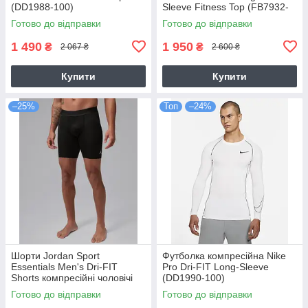
(DD1988-100)
Sleeve Fitness Top (FB7932-
010)
Готово до відправки
Готово до відправки
1 490
1 950
₴
₴
2 067 ₴
2 600 ₴
Купити
Купити
–25%
Топ
–24%
Шорти Jordan Sport
Футболка компресійна Nike
Essentials Men's Dri-FIT
Pro Dri-FIT Long-Sleeve
Shorts компресійні чоловічі
(DD1990-100)
чорні оригінал (IF0897-010)
Готово до відправки
Готово до відправки