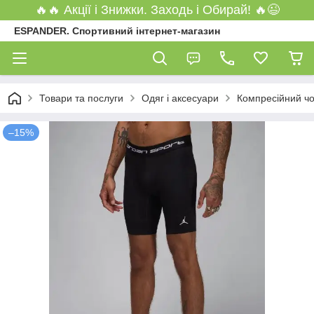
🔥🔥 Акції і Знижки. Заходь і Обирай! 🔥😉
ESPANDER. Спортивний інтернет-магазин
Товари та послуги
Одяг і аксесуари
Компресійний чо
–15%