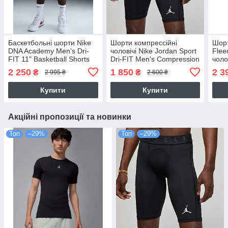
Баскетбольні шорти Nike
Шорти компрессійні
Шорт
DNA Academy Men's Dri-
чоловічі Nike Jordan Sport
Flee
FIT 11" Basketball Shorts
Dri-FIT Men's Compression
чоло
чорні оригінал (IF1591-
Shorts (DM1813-010)
(FV7
2 250
1 850
2 3
₴
₴
2 995 ₴
2 600 ₴
010)
Купити
Купити
Акційні пропозиції та новинки
Топ
–29%
Топ
–29%